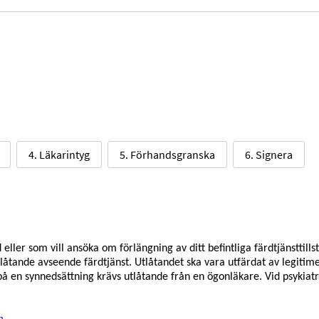
4. Läkarintyg
5. Förhandsgranska
6. Signera
 eller som vill ansöka om förlängning av ditt befintliga färdtjänsttills
åtande avseende färdtjänst. Utlåtandet ska vara utfärdat av legitim
å en synnedsättning krävs utlåtande från en ögonläkare. Vid psykiatr
n