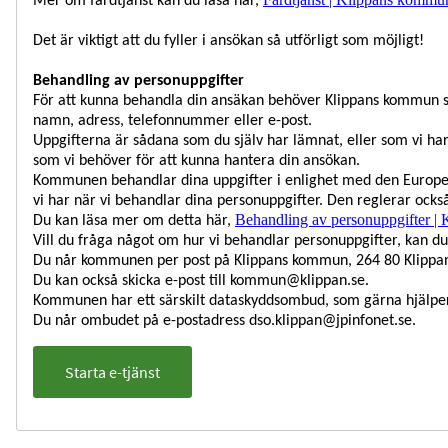
Mer om färdtjänst kan du läsa här,
Det är viktigt att du fyller i ansökan så utförligt som möjligt!
Behandling av personuppgifter
För att kunna behandla din ansäkan behöver Klippans kommun sp
namn, adress, telefonnummer eller e-post.
Uppgifterna är sådana som du själv har lämnat, eller som vi ha
som vi behöver för att kunna hantera din ansökan.
Kommunen behandlar dina uppgifter i enlighet med den Europeis
vi har när vi behandlar dina personuppgifter. Den reglerar ocks
Behandling av personuppgifter 
Du kan läsa mer om detta här,
Vill du fråga något om hur vi behandlar personuppgifter, kan 
Du når kommunen per post på Klippans kommun, 264 80 Klippan,
Du kan också skicka e-post till kommun@klippan.se.
Kommunen har ett särskilt dataskyddsombud, som gärna hjälper
Du når ombudet på e-postadress dso.klippan@jpinfonet.se.
Starta e-tjänst